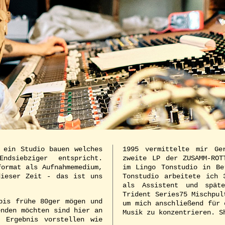
 ein Studio bauen welches
1995 vermittelte mir Ge
dsiebziger entspricht.
zweite LP der ZUSAMM-ROT
format als Aufnahmemedium,
im Lingo Tonstudio in Be
dieser Zeit - das ist uns
Tonstudio arbeitete ich 
als Assistent und spät
Trident Series75 Mischpul
bis frühe 80ger mögen und
um mich anschließend für 
enden möchten sind hier an
Musik zu konzentrieren. S
 Ergebnis vorstellen wie